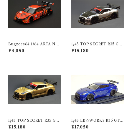
Bugzees64 1/64 ARTA NS
1/43 TOP SECRET R35 GT-
X CONCEPT-GT No.8 SU
R TS SILVER
¥3,850
¥15,180
PER GT 2014
1/43 TOP SECRET R35 GT-
1/43 LB☆WORKS R35 GT-
R TOP SECRET GOLD
R LB メタリックブルー ＧＴ
¥15,180
¥17,050
ウイング