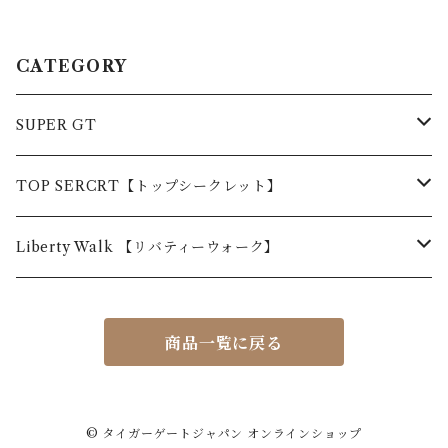
CATEGORY
SUPER GT
NISSAN SGT 2014
TOP SERCRT【トップシークレット】
LEXUS SGT 2014
NISSAN R35 GT-R
Liberty Walk 【リバティーウォーク】
NSX SGT 2014
LB☆WORKS R35 GT-R
商品一覧に戻る
LB☆WORKS 458
LB☆WORKS LB-01L
© タイガーゲートジャパン オンラインショップ