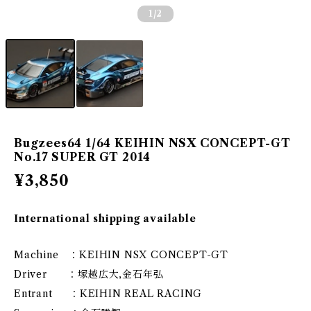
1
/2
Bugzees64 1/64 KEIHIN NSX CONCEPT-GT
No.17 SUPER GT 2014
¥3,850
International shipping available
Machine ：KEIHIN NSX CONCEPT-GT
Driver ：塚越広大,金石年弘
Entrant ：KEIHIN REAL RACING