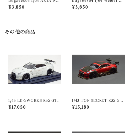
Bugzees64 1/64 ARTA NS
Bugzees64 1/64 Weider M
X CONCEPT-GT No.8 SU
odulo NSX CONCEPT-GT
¥3,850
¥3,850
PER GT 2014
No.18 SUPER GT 2014
その他の商品
1/43 LB☆WORKS R35 GT-
1/43 TOP SECRET R35 GT-
R LB パールホワイト ＧＴウ
R TS RED
¥17,050
¥15,180
イング