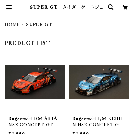
SUPER GT | タイガーゲートジャ
パン オンラインショップ
HOME
SUPER GT
PRODUCT LIST
Bugzees64 1/64 ARTA
Bugzees64 1/64 KEIHI
NSX CONCEPT-GT N
N NSX CONCEPT-GT
o.8 SUPER GT 2014
No.17 SUPER GT 2014