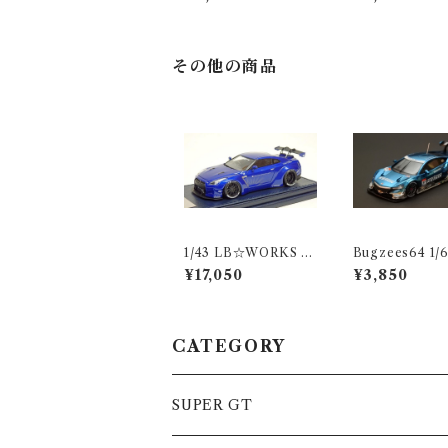
PT-GT No.17 SUPE
ONCEPT-GT N
R GT 2014
SUPER GT 20
その他の商品
1/43 LB☆WORKS R
Bugzees64 1/
35 GT-R LB メタリッ
IHIN NSX C
¥17,050
¥3,850
クブルー ＧＴウイング
PT-GT No.17 
R GT 2014
CATEGORY
SUPER GT