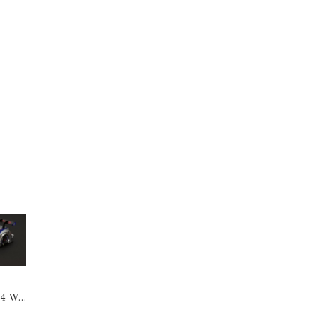
64 Wei
SX C