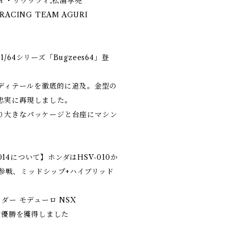
ニオ・リウッツィ,松浦孝亮
RACING TEAM AGURI
64シリーズ「Bugzees64」登
らディテールを徹底的に追及。金型の
忠実に再現しました。
り大きなパッケージと台座にマシン
。
2014について】ホンダはHSV-010か
Tで参戦、ミッドシップ+ハイブリッド
ダー モデューロ NSX
の初優勝を獲得しました