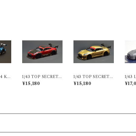
o.18
14
64 KE
1/43 TOP SECRET R
1/43 TOP SECRET R
1/43
ONCE
35 GT-R TS RED
35 GT-R TOP SECR
35 G
¥15,180
¥15,180
¥17,
SUPE
ET GOLD
リック