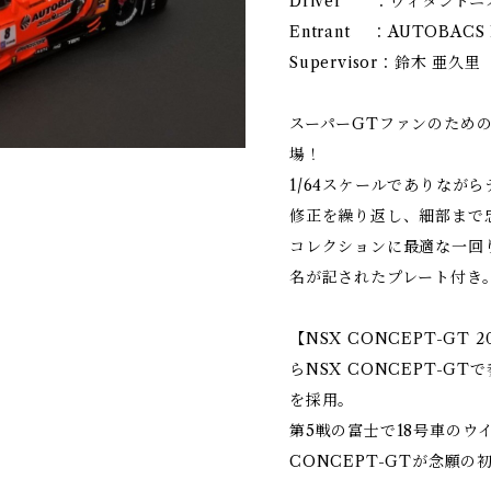
Driver ：ヴィタント
Entrant ：AUTOBACS 
Supervisor：鈴木 亜久里
スーパーGTファンのための1/
場！
1/64スケールでありなが
修正を繰り返し、細部まで
コレクションに最適な一回
名が記されたプレート付き
【NSX CONCEPT-GT 
らNSX CONCEPT-G
を採用。
第5戦の富士で18号車のウイ
CONCEPT-GTが念願