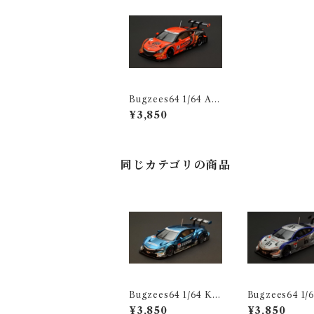
Bugzees64 1/64 AR
TA NSX CONCEPT
¥3,850
-GT No.8 SUPER G
T 2014
同じカテゴリの商品
Bugzees64 1/64 KE
Bugzees64 1/
IHIN NSX CONCE
der Modulo N
¥3,850
¥3,850