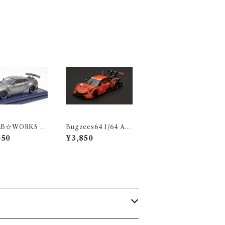
 LB☆WORKS R
Bugzees64 1/64 AR
T-R LB ガンメタ
TA NSX CONCEPT
050
¥3,850
 ＧＴウイング
-GT No.8 SUPER G
T 2014